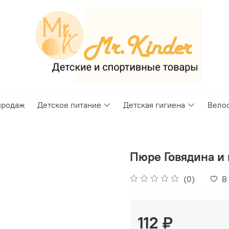
продаж
Детское питание
Детская гигиена
Вело
Пюре Говядина и п
(0)
В
112 ₽