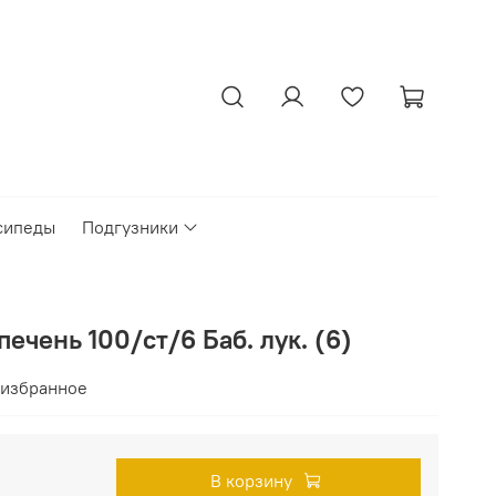
сипеды
Подгузники
ечень 100/ст/6 Баб. лук. (6)
 избранное
В корзину